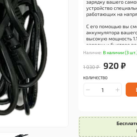
зарядку вашего само
устройство специаль
работающих на напря
С его помощью вы см
аккумулятора вашего
высокую мощность 1.1
зарядки и быстрее в
Наличие:
В наличии (3 шт.
Компактный размер и
для переноски. Вы мо
920 ₽
1 030 ₽
дома, чтобы всегда 
электросамокате.
КОЛИЧЕСТВО
Зарядное устройство
долгим сроком служб
которые обеспечиваю
короткого замыкания
Не рискуйте своим с
Бесплат
Зарядное устройство 
поддержания аккумул
использования вашег