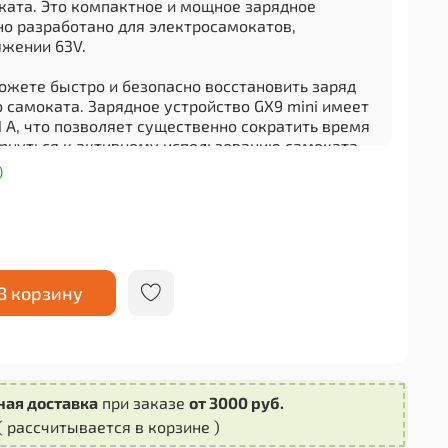
ката. Это компактное и мощное зарядное
но разработано для электросамокатов,
жении 63V.
ожете быстро и безопасно восстановить заряд
 самоката. Зарядное устройство GX9 mini имеет
 A, что позволяет существенно сократить время
ернуться к активному использованию самоката.
)
 легкий вес делают эту запасную часть удобной
жете взять ее с собой в поездку или хранить
быть готовым к новым приключениям на своем
 GX9 mini обладает высокой надежностью и
В корзину
ы. Оно изготовлено из качественных материалов,
т стабильную работу и защиту от перегрузок и
.
амокатом, выбирайте надежные запасные части.
ная доставка
при заказе
от 3000 руб.
63V 1.1 A GX9 mini - ваш надежный помощник для
ятора в отличной форме и продолжительного
( рассчитывается в корзине )
о электросамоката. Приобретайте его прямо