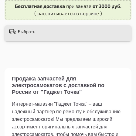
деки, обеспечивая идеальную посадку без
Бесплатная доставка
при заказе
от 3000 руб.
необходимости внесения каких-либо
( рассчитывается в корзине )
изменений или модификаций.
Кроме того, металлическая конструкция этой
Выбрать
защиты придает вашему самокату стильный и
современный вид. Вы сможете ездить по
городским улицам с уверенностью, зная, что
ваша дека надежно защищена от возможных
повреждений.
Не рискуйте повредить свою деку
электросамоката Ninebot MAX G30.
Продажа запчастей для
Приобретите металлическую защиту деки
электросамокатов с доставкой по
прямо сейчас и обеспечьте безопасность и
России от "Гаджет Точка"
сохранность вашего самоката на долгие годы
использования.
Интернет-магазин "Гаджет Точка" – ваш
надежный партнер по ремонту и обслуживанию
Закажите металлическую защиту деки для
электросамоката Ninebot MAX G30 прямо
электросамокатов! Мы предлагаем широкий
сейчас и позаботьтесь о сохранности вашего
ассортимент оригинальных запчастей для
самоката!
электросамокатов, чтобы помочь вам быстро и