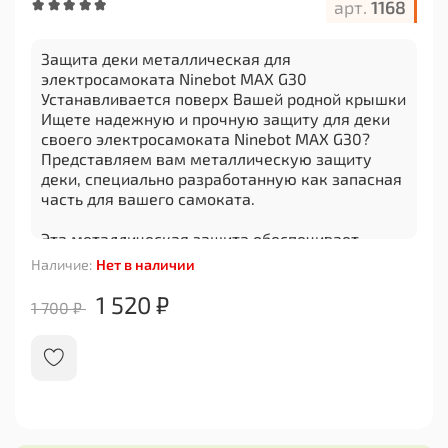
арт.
1168
Защита деки металлическая для
электросамоката Ninebot MAX G30
Устанавливается поверх Вашей родной крышки
Ищете надежную и прочную защиту для деки
своего электросамоката Ninebot MAX G30?
Представляем вам металлическую защиту
деки, специально разработанную как запасная
часть для вашего самоката.
Эта металлическая защита обеспечивает
непревзойденную защиту вашей деки от
Наличие:
Нет в наличии
повреждений и царапин. Изготовленная из
высококачественного материала, она обладает
1 520 ₽
1 700 ₽
прочностью и долговечностью, что позволяет
ей выдерживать интенсивное использование на
любых типах поверхности.
Установка этой защиты на ваш электросамокат
Ninebot MAX G30 происходит быстро и легко.
Она точно соответствует размерам и форме