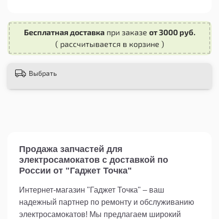
необходимой процедурой для поддержания
безопасности на дороге. Они помогут вам
следить за движущимися сзади транспортными
Бесплатная доставка
при заказе
от 3000 руб.
средствами и предотвратить возможные
( рассчитывается в корзине )
аварии.
Не ждите, пока ваши зеркала заднего вида
Выбрать
поломаются или потеряются. Приобретите
запасные зеркала заднего вида для самоката
прямо сейчас и наслаждайтесь безопасной
поездкой!
Продажа запчастей для
электросамокатов с доставкой по
России от "Гаджет Точка"
Интернет-магазин "Гаджет Точка" – ваш
надежный партнер по ремонту и обслуживанию
электросамокатов! Мы предлагаем широкий