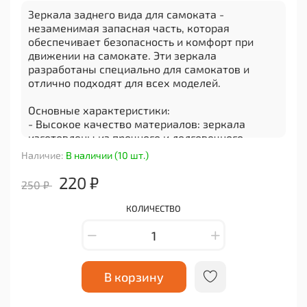
Зеркала заднего вида для самоката -
незаменимая запасная часть, которая
обеспечивает безопасность и комфорт при
движении на самокате. Эти зеркала
разработаны специально для самокатов и
отлично подходят для всех моделей.
Основные характеристики:
- Высокое качество материалов: зеркала
изготовлены из прочного и долговечного
пластика, который не подвержен коррозии или
Наличие:
В наличии (10 шт.)
повреждениям.
- Широкий угол обзора: благодаря своей
220 ₽
250 ₽
конструкции, зеркала заднего вида
обеспечивают широкий угол обзора, что
КОЛИЧЕСТВО
позволяет видеть все происходящее сзади.
- Простой монтаж: эти зеркала легко
устанавливаются на руль самоката с помощью
специальных креплений. Никаких инструментов
не требуется.
В корзину
Замена зеркал заднего вида является