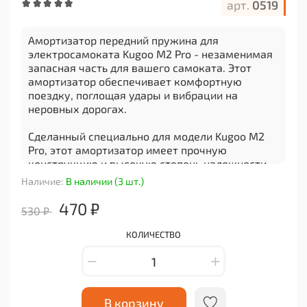
арт.
0519
Амортизатор передний пружина для
электросамоката Kugoo M2 Pro - незаменимая
запасная часть для вашего самоката. Этот
амортизатор обеспечивает комфортную
поездку, поглощая удары и вибрации на
неровных дорогах.
Сделанный специально для модели Kugoo M2
Pro, этот амортизатор имеет прочную
конструкцию и высокую степень надежности.
Он легко устанавливается и подходит как для
Наличие:
В наличии (3 шт.)
профессиональных райдеров, так и для
новичков.
470 ₽
530 ₽
Благодаря переднему расположению, этот
КОЛИЧЕСТВО
амортизатор обеспечивает более гладкое
движение во время езды на самокате. Он
снижает нагрузку на руки и позволяет вам
наслаждаться комфортной поездкой даже на
самых сложных участках дороги.
В корзину