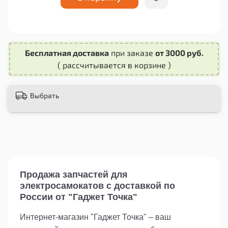
Не забывайте о своей безопасности!
Амортизатор передний пружина для
электросамоката Kugoo M2 Pro поможет вам
избежать возможных травм и повреждений при
Бесплатная доставка
при заказе
от 3000 руб.
движении по неровной местности или при
( рассчитывается в корзине )
пересечении препятствий.
Закажите амортизатор передний пружина для
Выбрать
электросамоката Kugoo M2 Pro сейчас и
улучшите свою поездку на самокате! Эта
запасная часть станет надежным помощником
в любых условиях и обеспечит вам комфорт и
безопасность.
Продажа запчастей для
электросамокатов с доставкой по
России от "Гаджет Точка"
Интернет-магазин "Гаджет Точка" – ваш